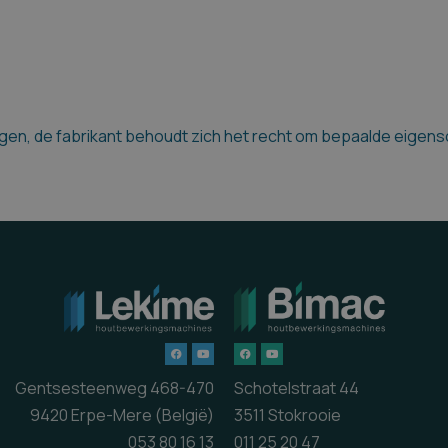
en, de fabrikant behoudt zich het recht om bepaalde eigensch
Gentsesteenweg 468-470
Schotelstraat 44
9420 Erpe-Mere (België)
3511 Stokrooie
053 80 16 13
011 25 20 47