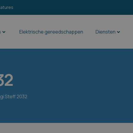
catures
s
Elektrische gereedschappen
Diensten
32
i Steff 2032