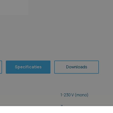
Specificaties
Downloads
1-230 V (mono)
3