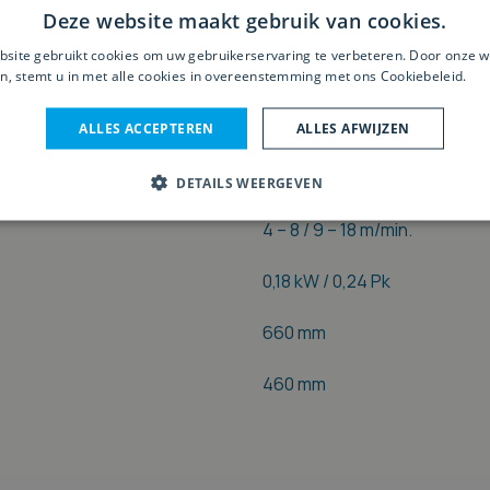
Deze website maakt gebruik van cookies.
80 x 28 mm
site gebruikt cookies om uw gebruikerservaring te verbeteren. Door onze w
Rubber
n, stemt u in met alle cookies in overeenstemming met ons Cookiebeleid.
Le
50 Shore
ALLES ACCEPTEREN
ALLES AFWIJZEN
4
DETAILS WEERGEVEN
4 – 8 / 9 – 18 m/min.
0,18 kW / 0,24 Pk
660 mm
460 mm