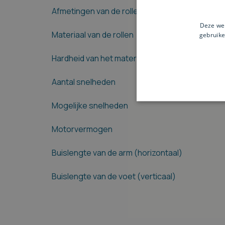
Afmetingen van de rollen
Deze web
Materiaal van de rollen
gebruike
Hardheid van het materiaal
Aantal snelheden
Mogelijke snelheden
Motorvermogen
Buislengte van de arm (horizontaal)
Buislengte van de voet (verticaal)