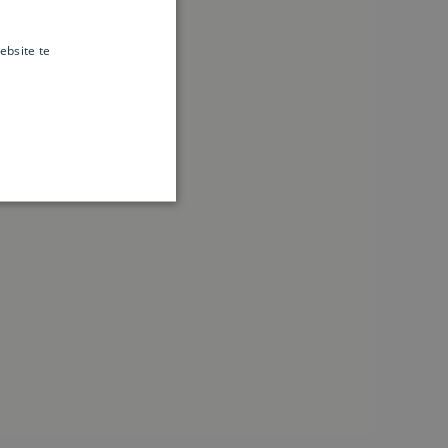
ebsite te
es verder