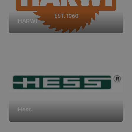
HARWI
Hess