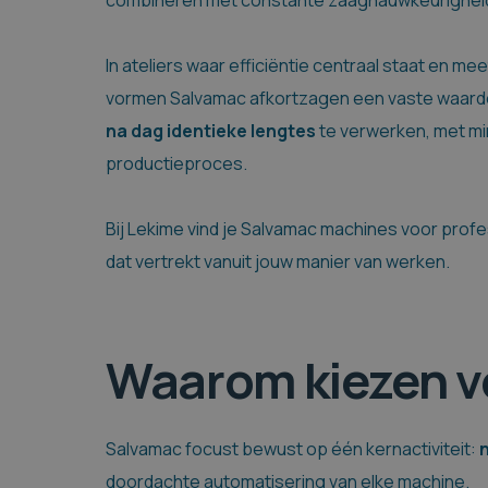
combineren met constante zaagnauwkeurigheid, 
In ateliers waar efficiëntie centraal staat en m
vormen Salvamac afkortzagen een vaste waarde
na dag identieke lengtes
te verwerken, met min
productieproces.
Bij Lekime vind je Salvamac machines voor profe
dat vertrekt vanuit jouw manier van werken.
Waarom kiezen v
Salvamac focust bewust op één kernactiviteit:
doordachte automatisering van elke machine.