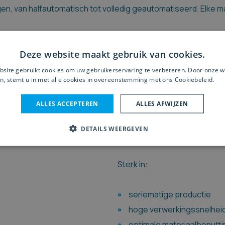
en, van halfautomatisch tot volledig geautomatiseerd. Elke m
Deze website maakt gebruik van cookies.
rtzagen
2. Volautomati
site gebruikt cookies om uw gebruikerservaring te verbeteren. Door onze w
n, stemt u in met alle cookies in overeenstemming met ons Cookiebeleid.
Le
ng met automatische
De volautomatische SALVAMA
 die flexibiliteit willen, maar
hogere
volumes
. Lengtes 
ALLES ACCEPTEREN
ALLES AFWIJZEN
typisch voorbeeld hiervan is
programma
, wat zorgt voor
DETAILS WEERGEVEN
fouten.
Sterk in:
seriematige productie
hoge verwerkingssnelhei
optimale materiaalbenutti