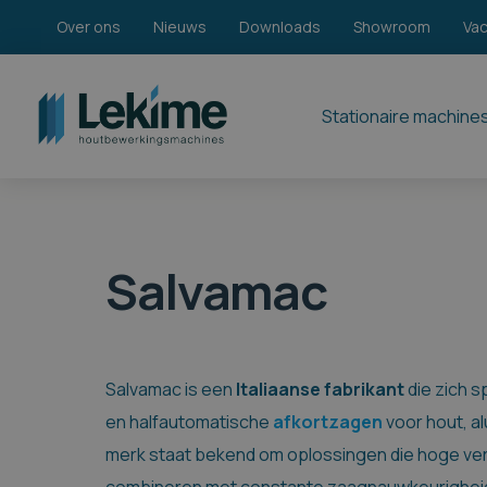
Over ons
Nieuws
Downloads
Showroom
Va
Stationaire machine
Salvamac
Salvamac is een
Italiaanse
fabrikant
die zich s
en halfautomatische
afkortzagen
voor hout, a
merk staat bekend om oplossingen die hoge ve