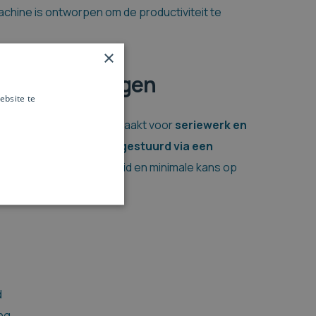
achine is ontworpen om de productiviteit te
×
sche afkortzagen
ebsite te
es verder
C afkortzagen zijn gemaakt voor
seriewerk
en
worden automatisch
aangestuurd
via een
 maximale herhaalbaarheid en minimale kans op
d
ng