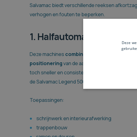
Salvamac biedt verschillende reeksen afkortzag
verhogen en fouten te beperken.
1. Halfautomatische afko
Deze web
gebruike
Deze machines
combineren
manuele bedieni
positionering
van de aanslag. Ideaal voor ateliers
toch sneller en consistenter willen werken. Een 
de Salvamac Legend 500.
Toepassingen:
schrijnwerk en interieurafwerking
trappenbouw
ramen en deuren