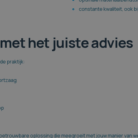
constante kwaliteit, ook b
met het juiste advies
de praktijk:
kortzaag
g
op
n betrouwbare oplossing die meegroeit met jouw manier van w