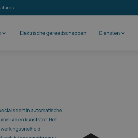
catures
s
Elektrische gereedschappen
Diensten
pecialiseert in automatische
luminium en kunststof. Het
rwerkingssnelheid