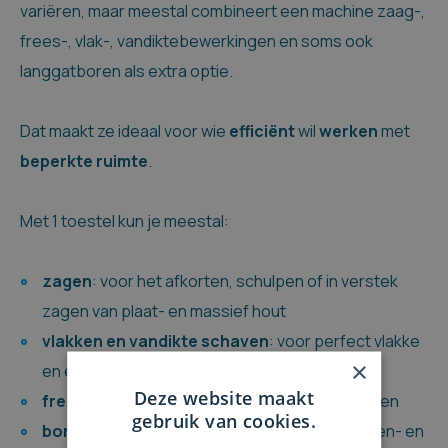
variëren, maar meestal combineert een machine zaag-,
frees-, vlak-, vandiktebewerkingen en soms ook
langgatboren als extra optie.
Dat maakt ze ideaal voor wie
efficiënt
wil
werken
met
beperkte
ruimte
.
Met 1 toestel kun je meestal:
zagen
: voor het afkorten, schulpen of in verstek
zagen van plaat- en massief hout
vlakken en vandikte schaven
: voor perfect vlakke
×
en egale oppervlakken
Deze website maakt
frezen
: voor groeven, profielen en verbindingen
gebruik van cookies.
boren
(bij modellen met langgatboor): voor pen- en