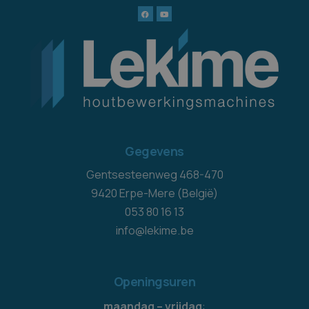
Gegevens
Gentsesteenweg 468-470
9420 Erpe-Mere (België)
053 80 16 13
info@lekime.be
Openingsuren
maandag – vrijdag
: