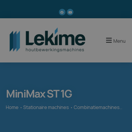
Menu
MiniMax ST 1G
Home
Stationaire machines
Combinatiemachines
Min