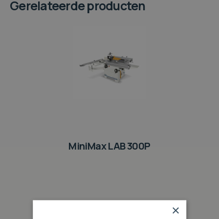
Gerelateerde producten
MiniMax LAB 300P
×