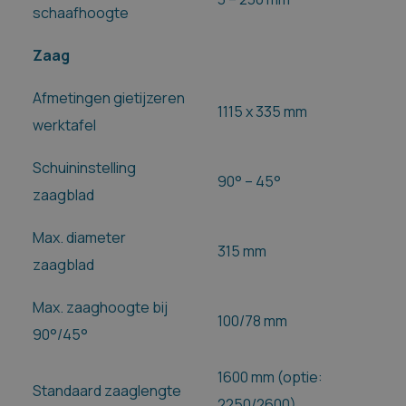
schaafhoogte
Zaag
Afmetingen gietijzeren
1115 x 335 mm
werktafel
Schuininstelling
90° – 45°
zaagblad
Max. diameter
315 mm
zaagblad
Max. zaaghoogte bij
100/78 mm
90°/45°
1600 mm (optie:
Standaard zaaglengte
2250/2600)