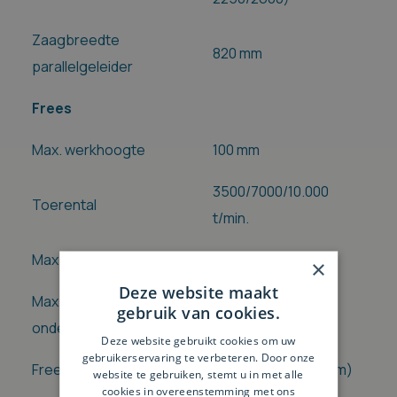
Zaagbreedte
820 mm
parallelgeleider
Frees
Max. werkhoogte
100 mm
3500/7000/10.000
Toerental
t/min.
Max. freesdiameter
210 mm
×
Deze website maakt
Max. freesdiameter
gebruik van cookies.
180 mm
onder tafel
Deze website gebruikt cookies om uw
gebruikerservaring te verbeteren. Door onze
Freesas
30 mm (optie: 50 mm)
website te gebruiken, stemt u in met alle
cookies in overeenstemming met ons