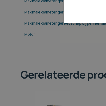
Maximale diameter gereedschap boven de wer
Maximale diameter gereedschap onder de werkt
Maximale diameter gereedschap bij pennen sl
Motor
Gerelateerde pr