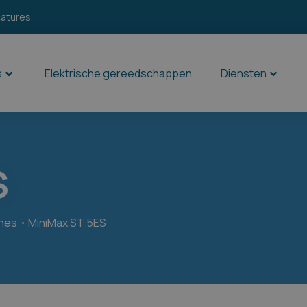
catures
s
Elektrische gereedschappen
Diensten
S
nes
MiniMax ST 5ES