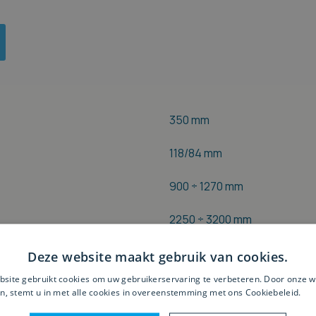
350 mm
118/84 mm
900 ÷ 1270 mm
2250 ÷ 3200 mm
125 mm
Deze website maakt gebruik van cookies.
site gebruikt cookies om uw gebruikerservaring te verbeteren. Door onze w
3500/6000/8000/10.000 t/mi
n, stemt u in met alle cookies in overeenstemming met ons Cookiebeleid.
Le