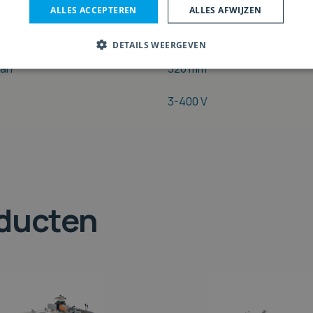
ktafel
240 mm
ALLES ACCEPTEREN
ALLES AFWIJZEN
afel bij 90°
240 mm
DETAILS WEERGEVEN
aan
320 mm
3-400 V
oducten