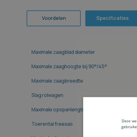
Voordelen
Specificaties
Maximale zaagblad diameter
Maximale zaaghoogte bij 90°/45°
Maximale zaagbreedte
Slag rolwagen
Maximale opspanlengte freesas
Deze web
Toerental freesas
gebruike