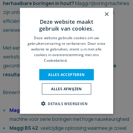
herhaalbare boringen in hout?
Maggi rijboring machines
zijn ontwikkeld voor toepassingen waar precisie en
×
efficiëntie centraal staan, zoals meubelbouw en
Deze website maakt
gebruik van cookies.
seriewerk.
Deze website gebruikt cookies om uw
gebruikerservaring te verbeteren. Door onze
Met een stationaire rijboring machine plaats je het
website te gebruiken, stemt u in met alle
cookies in overeenstemming met ons
werkstuk vast op de tafel, waarna de boorkoppen
Cookiebeleid.
Lees verder
gecontroleerd bewegen. Dat zorgt voor
constante
resultaten
, ook bij grotere reeksen.
ALLES ACCEPTEREN
ALLES AFWIJZEN
Binnen het assortiment vind je onder andere:
DETAILS WEERGEVEN
Maggi BS 21 Prestige
: compacte en efficiënte
machine voor serie boringen met hoge nauwkeurigheid
Maggi BS 42
: veelzijdige oplossing waarmee je zowel