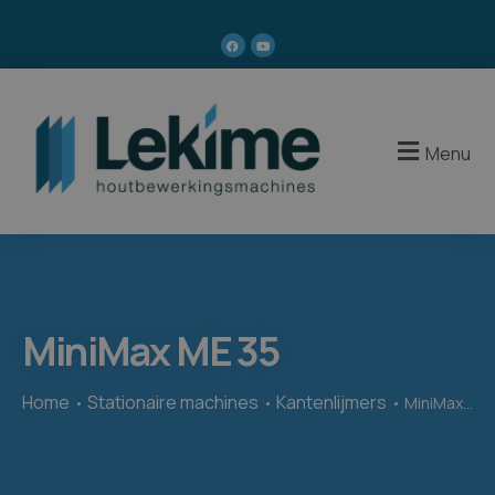
Menu
MiniMax ME 35
Home
Stationaire machines
Kantenlijmers
MiniMax ME 35