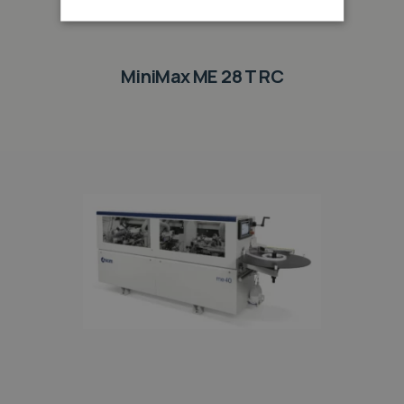
MiniMax ME 28 T RC