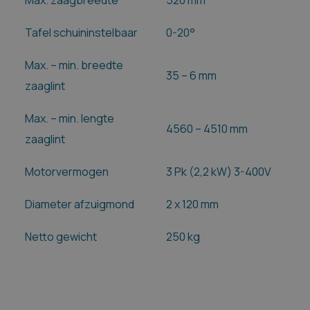
Max. zaagbreedte
520 mm
Tafel schuininstelbaar
0-20°
Max. – min. breedte
35 – 6 mm
zaaglint
Max. – min. lengte
4560 – 4510 mm
zaaglint
Motorvermogen
3 Pk (2,2 kW) 3-400V
Diameter afzuigmond
2 x 120 mm
Netto gewicht
250 kg