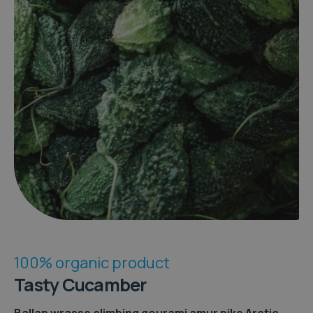
100% organic product
Tasty Cucamber
Ballan wrasse climbing gourami amur pike Arctic