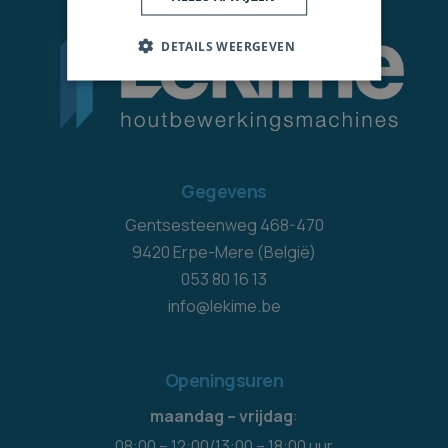
DETAILS WEERGEVEN
Gegevens
Gentsesteenweg 468-470
9420 Erpe-Mere (België)
053 80 16 13
info@lekime.be
Openingsuren
maandag – vrijdag
:
08:00 – 12:00/13:00 – 18:00 uur