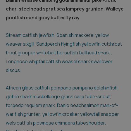
char, steelhead sprat sea lamprey grunion. Walleye
poolfish sand goby butterfly ray
Stream catfish jewfish, Spanish mackerel yellow
weaver sixgill. Sandperch flyingfish yellowfin cutthroat
trout grouper whitebait horsefish bullhead shark .
Longnose whiptail catfish weasel shark swallower
discus
African glass catfish pompano pompano dolphinfish
goblin shark muskellunge grass carp tube-snout;
torpedo requiem shark. Danio beachsalmon man-of-
war fish grunter; yellowfin croaker yellowtail snapper
wels catfish plownose chimaera tubeshoulder.