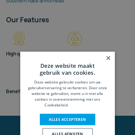
Southern hake armorhead
Our Features
High quality
Natural product without
×
GMO
Deze website maakt
gebruik van cookies.
Deze website gebruikt cookies om uw
gebruikerservaring te verbeteren. Door onze
Beneficial features
website te gebruiken, stemt u in met alle
cookies in overeenstemming met ons
Cookiebeleid.
Lees verder
ALLES ACCEPTEREN
ALLES AFWIJZEN