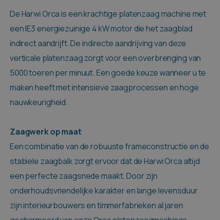
De Harwi Orca is een krachtige platenzaag machine met
een IE3 energiezuinige 4 kW motor die het zaagblad
indirect aandrijft. De indirecte aandrijving van deze
verticale platenzaag zorgt voor een overbrenging van
5000 toeren per minuut. Een goede keuze wanneer u te
maken heeft met intensieve zaagprocessen en hoge
nauwkeurigheid.
Zaagwerk op maat
Een combinatie van de robuuste frameconstructie en de
stabiele zaagbalk zorgt ervoor dat de Harwi Orca altijd
een perfecte zaagsnede maakt. Door zijn
onderhoudsvriendelijke karakter en lange levensduur
zijn interieurbouwers en timmerfabrieken al jaren
gecharmeerd van onze Orca platenzaagmachines.