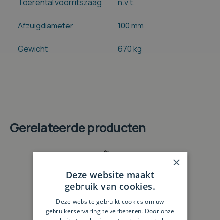
Toerental voorritszaag
n.v.t.
Afzuigdiameter
100 mm
Gewicht
670 kg
Gerelateerde producten
×
Deze website maakt
gebruik van cookies.
Deze website gebruikt cookies om uw
gebruikerservaring te verbeteren. Door onze
website te gebruiken, stemt u in met alle