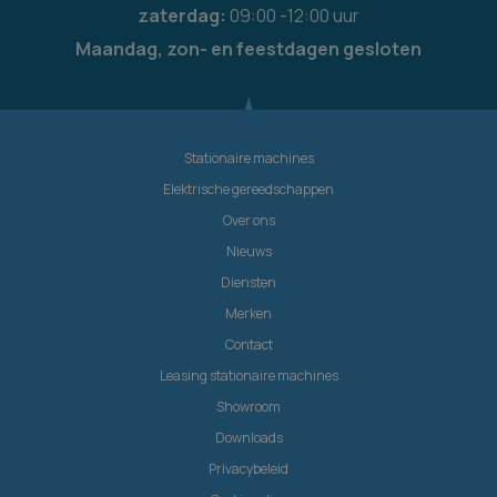
zaterdag:
09:00 -12:00 uur
Maandag, zon- en feestdagen gesloten
Stationaire machines
Elektrische gereedschappen
Over ons
Nieuws
Diensten
Merken
Contact
Leasing stationaire machines
Showroom
Downloads
Privacybeleid