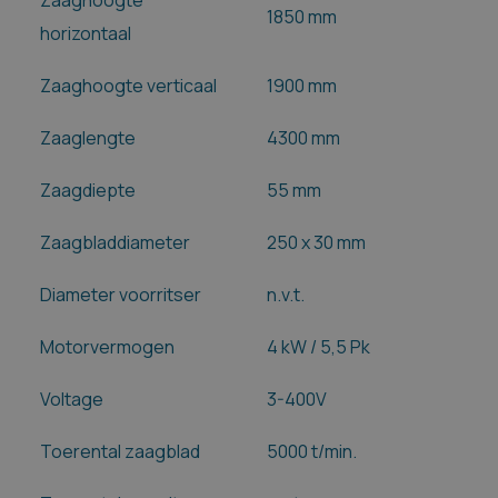
1850 mm
horizontaal
Zaaghoogte verticaal
1900 mm
Zaaglengte
4300 mm
Zaagdiepte
55 mm
Zaagbladdiameter
250 x 30 mm
Diameter voorritser
n.v.t.
Motorvermogen
4 kW / 5,5 Pk
Voltage
3-400V
Toerental zaagblad
5000 t/min.