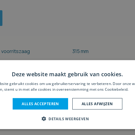
 voorritszaag
315 mm
100 / 70 mm
Deze website maakt gebruik van cookies.
1270 mm
site gebruikt cookies om uw gebruikerservaring te verbeteren. Door onze w
n, stemt u in met alle cookies in overeenstemming met ons Cookiebeleid.
Le
2600 mm
ALLES ACCEPTEREN
ALLES AFWIJZEN
7,5 PK
DETAILS WEERGEVEN