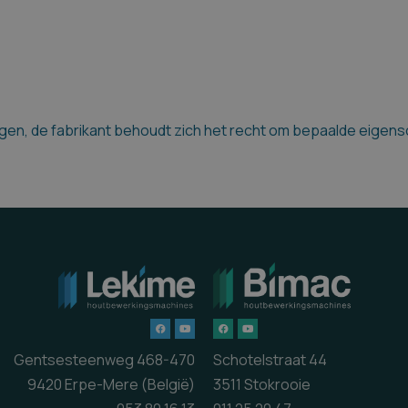
en, de fabrikant behoudt zich het recht om bepaalde eigensch
Gentsesteenweg 468-470
Schotelstraat 44
9420 Erpe-Mere (België)
3511 Stokrooie