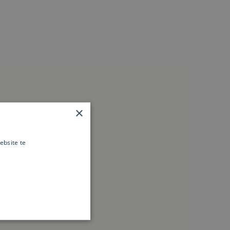
×
ebsite te
es verder