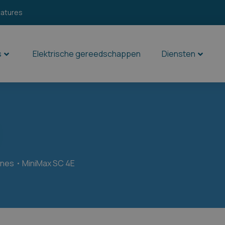
catures
s
Elektrische gereedschappen
Diensten
ines
MiniMax SC 4E