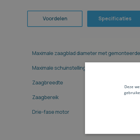
Voordelen
Specificaties
Maximale zaagblad diameter met gemonteerde
Maximale schuinstelling van de tafel 90°/45°
Zaagbreedte
Deze web
gebruike
Zaagbereik
Drie-fase motor