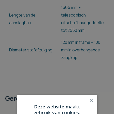
1565 mm +
Lengte van de
telescopisch
aanslagbalk
uitschuifbaar gedeelte
tot 2550 mm
120 mm in frame + 100
Diameter stofafzuiging
mm in overhangende
zaagkap
Gerelateerde producten
×
Deze website maakt
gebruik van cookies.