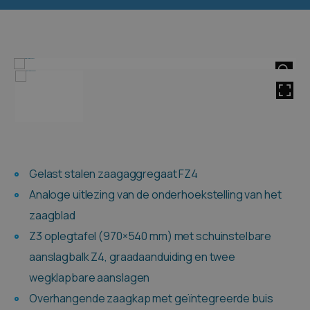
HOVER
Gelast stalen zaagaggregaat FZ4
Analoge uitlezing van de onderhoekstelling van het
zaagblad
Z3 oplegtafel (970×540 mm) met schuinstelbare
aanslagbalk Z4, graadaanduiding en twee
wegklapbare aanslagen
Overhangende zaagkap met geïntegreerde buis