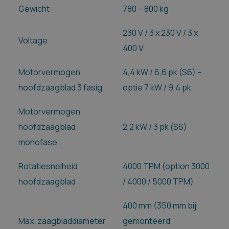
Gewicht
780 – 800 kg
230 V / 3 x 230 V / 3 x
Voltage
400 V
Motorvermogen
4,4 kW / 6,6 pk (S6) –
hoofdzaagblad 3 fasig
optie 7 kW / 9,4 pk
Motorvermogen
hoofdzaagblad
2,2 kW / 3 pk (S6)
monofase
Rotatiesnelheid
4000 TPM (option 3000
hoofdzaagblad
/ 4000 / 5000 TPM)
400 mm (350 mm bij
Max. zaagbladdiameter
gemonteerd