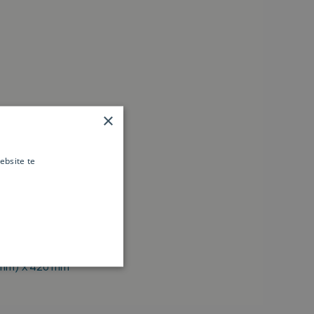
×
mm)
ebsite te
es verder
 mm)
 mm) x 420 mm