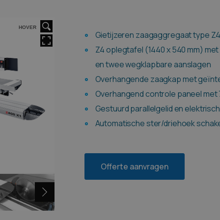
HOVER
Gietijzeren zaagaggregaat type Z
Z4 oplegtafel (1440 x 540 mm) met
en twee wegklapbare aanslagen
Overhangende zaagkap met geïnteg
Overhangend controle paneel met 
Gestuurd parallelgelid en elektrisch
Automatische ster/driehoek schak
Offerte aanvragen