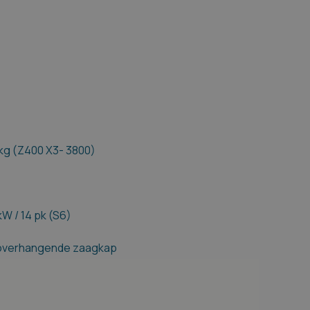
 kg (Z400 X3- 3800)
kW / 14 pk (S6)
n overhangende zaagkap