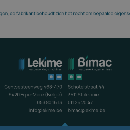
en, de fabrikant behoudt zich het recht om bepaalde eigensch
Gentsesteenweg 468-470
Schotelstraat 44
9420 Erpe-Mere (België)
3511 Stokrooie
053 80 16 13
011 25 20 47
info@lekime.be
bimac@lekime.be