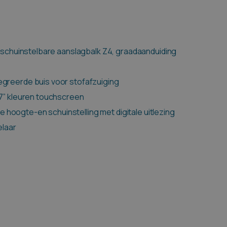
HOVER
4
 schuinstelbare aanslagbalk Z4, graadaanduiding
reerde buis voor stofafzuiging
7” kleuren touchscreen
e hoogte-en schuinstelling met digitale uitlezing
elaar