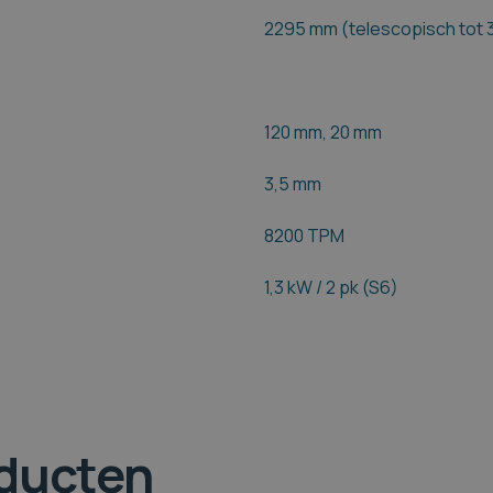
2295 mm (telescopisch tot
120 mm, 20 mm
3,5 mm
8200 TPM
1,3 kW / 2 pk (S6)
oducten