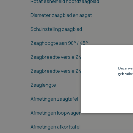
Rotatiesnelheid hoofdzaagblad
Diameter zaagblad en asgat
Schuinstelling zaagblad
Zaaghoogte aan 90° / 45°
Zaagbreedte versie Z400 M, Z400 EL
Deze web
Zaagbreedte versie Z400 X1, Z400 X3
gebruike
Zaaglengte
Afmetingen zaagtafel
Afmetingen loopwagen
Afmetingen afkorttafel