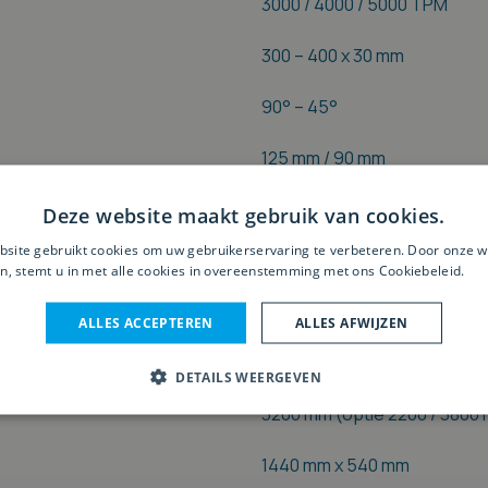
3000 / 4000 / 5000 TPM
300 – 400 x 30 mm
90° – 45°
125 mm / 90 mm
1350 mm (optie 1000 / 1525 
Deze website maakt gebruik van cookies.
site gebruikt cookies om uw gebruikerservaring te verbeteren. Door onze w
1250 mm (optie 1500 mm)
n, stemt u in met alle cookies in overeenstemming met ons Cookiebeleid.
Le
3500 mm (optie 2500 / 4100
ALLES ACCEPTEREN
ALLES AFWIJZEN
985 mm x 710 mm
DETAILS WEERGEVEN
3200 mm (optie 2200 / 3800
1440 mm x 540 mm