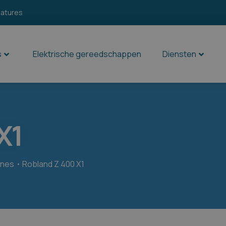
catures
s
Elektrische gereedschappen
Diensten
X1
ines
Robland Z 400 X1