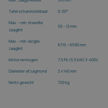
Max. zaagbreedte
910 mm
Tafel schuininstelbaar
0-20°
Max. – min. breedte
50 – 12 mm
zaaglint
Max. – min. lengte
6710 – 6590 mm
zaaglint
Motorvermogen
7,5 Pk (5,5 kW) 3-400V
Diameter afzuigmond
2 x 140 mm
Netto gewicht
720 kg