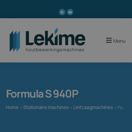
Menu
Formula S 940P
Home
Stationaire machines
Lintzaagmachines
Formula S 940P