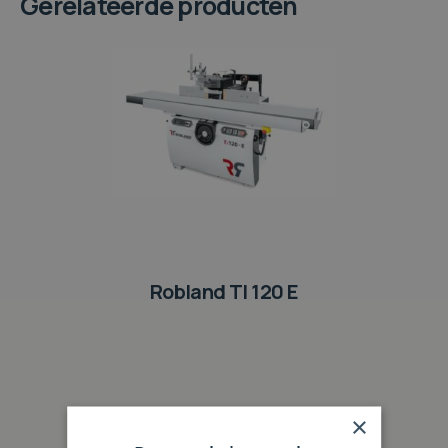
Gerelateerde producten
Robland TI 120 E
×