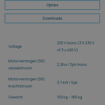
Opties
Downloads
230 V mono (3 X 230 V
Voltage
of 3 x 400 V)
Motorvermogen (S6)
2,2Kw / 3pk mono
wisselstroom
Motorvermogen (S6)
3,7 kW / 5pk
krachtstroom
Gewicht
150 kg – 185 kg