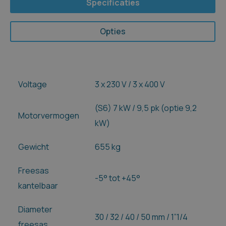
Specificaties
Opties
Voltage
3 x 230 V / 3 x 400 V
(S6) 7 kW / 9,5 pk (optie 9,2
Motorvermogen
kW)
Gewicht
655 kg
Freesas
-5° tot +45°
kantelbaar
Diameter
30 / 32 / 40 / 50 mm / 1”1/4
freesas