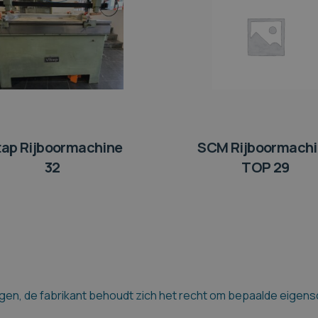
tap Rijboormachine
SCM Rijboormach
32
TOP 29
en, de fabrikant behoudt zich het recht om bepaalde eigensch