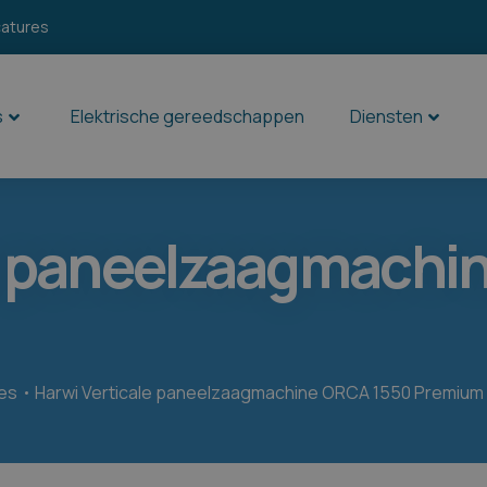
catures
s
Elektrische gereedschappen
Diensten
le paneelzaagmachi
es
Harwi Verticale paneelzaagmachine ORCA 1550 Premium