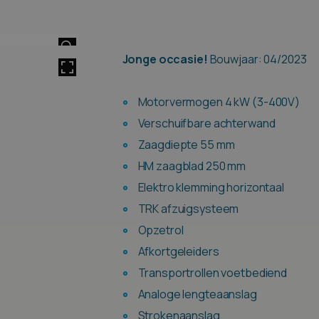
HOVER
Jonge occasie!
Bouwjaar: 04/2023
Motorvermogen 4 kW (3-400V)
Verschuifbare achterwand
Zaagdiepte 55 mm
HM zaagblad 250 mm
Elektro klemming horizontaal
TRK afzuigsysteem
Opzetrol
Afkortgeleiders
Transportrollen voetbediend
Analoge lengteaanslag
Strokenaanslag