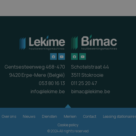
Gentsesteenweg 468-470
Schotelstraat 44
9420 Erpe-Mere (België)
3511 Stokrooie
053 80 16 13
011 25 20 47
info@lekime.be
bimac@lekime.be
Over ons
Nieuws
Diensten
Merken
Contact
Leasing stationair
Cookie policy
© 2024 All rights reserved