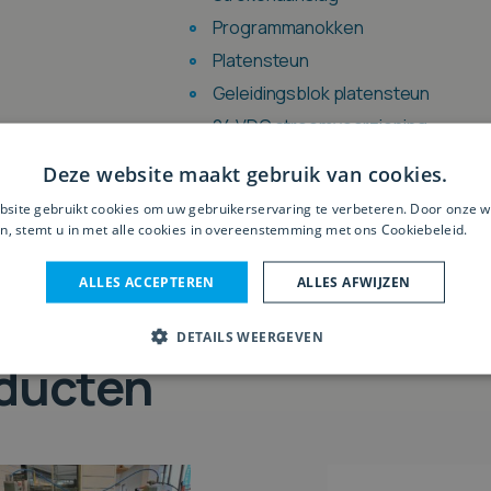
Programmanokken
Platensteun
Geleidingsblok platensteun
24 VDC stroomvoorziening
Digitale aflezing horizontaal/vertica
Deze website maakt gebruik van cookies.
site gebruikt cookies om uw gebruikerservaring te verbeteren. Door onze w
n, stemt u in met alle cookies in overeenstemming met ons Cookiebeleid.
Le
Offerte aanvragen
ALLES ACCEPTEREN
ALLES AFWIJZEN
DETAILS WEERGEVEN
oducten