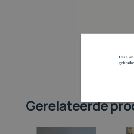
Deze web
gebruike
Gerelateerde pr