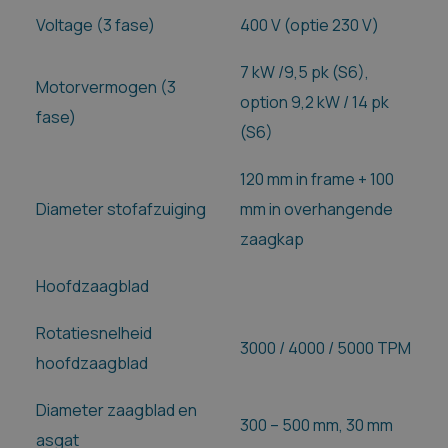
Voltage (3 fase)
400 V (optie 230 V)
7 kW /9,5 pk (S6),
Motorvermogen (3
option 9,2 kW / 14 pk
fase)
(S6)
120 mm in frame + 100
Diameter stofafzuiging
mm in overhangende
zaagkap
Hoofdzaagblad
Rotatiesnelheid
3000 / 4000 / 5000 TPM
hoofdzaagblad
Diameter zaagblad en
300 – 500 mm, 30 mm
asgat