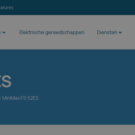
catures
s
Elektrische gereedschappen
Diensten
ES
MiniMax FS 52ES