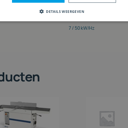
5 / 8 / 12 / 18 m/min
DETAILS WEERGEVEN
3 – 240 mm
7 / 50 kW/Hz
oducten