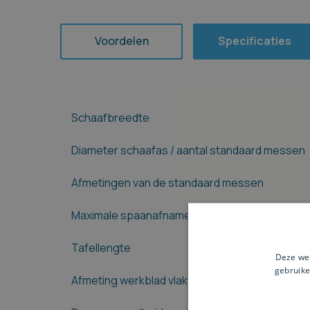
Voordelen
Specificaties
Schaafbreedte
Diameter schaafas / aantal standaard messen
Afmetingen van de standaard messen
Maximale spaanafname
Tafellengte
Deze web
gebruike
Afmeting werkblad vlakvandiktebank