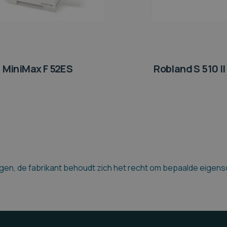
MiniMax F 52ES
Robland S 510 II
en, de fabrikant behoudt zich het recht om bepaalde eigensch