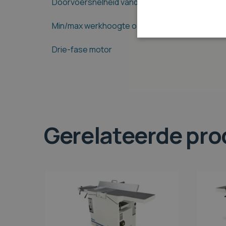
Doorvoersnelheid vandiktebank
Min/max werkhoogte op de vandiktebank
Drie-fase motor
Gerelateerde pr